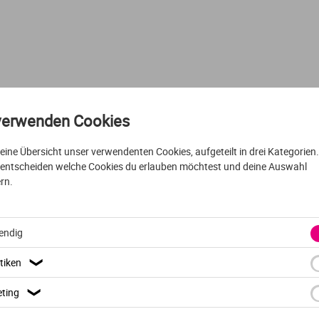
Urbanistik
Marketing
Verfahrenstechnik
Personalmanagement
Wasserwirtschaft
Projektmanagement
verwenden Cookies
VOLLZEIT
ENGLISCH
AUSFÜHRLICHES PROFIL
Wirtschaftsingenieurwesen
Sicherheitsmanagement
t eine Übersicht unser verwendenten Cookies, aufgeteilt in drei Kategorien
 entscheiden welche Cookies du erlauben möchtest und deine Auswahl
International Develo
rn.
Sportmanagement
Technologiemanagement
endig
VHL University of Applied
Velp
tiken
❯
Textilmanagement
ting
❯
Tourismus