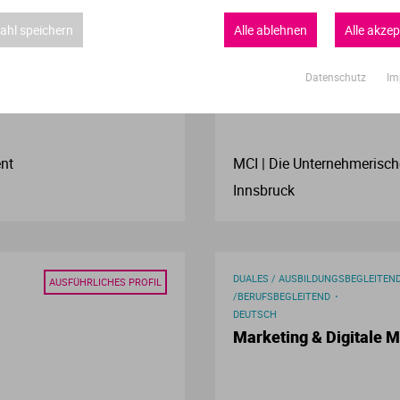
VOLLZEIT
DEUTSCH
AUSFÜHRLICHES PROFIL
hl speichern
Alle ablehnen
Alle akzep
Verwaltungswissenschaft
Sc.)
Sozial- Gesundheits- 
Datenschutz
Im
VWL
Wirtschaftspsychologie
nt
MCI | Die Unternehmerisc
Wirtschaftswissenschaften
Innsbruck
DUALES / AUSBILDUNGSBEGLEITEN
AUSFÜHRLICHES PROFIL
/BERUFSBEGLEITEND
DEUTSCH
Marketing & Digitale M