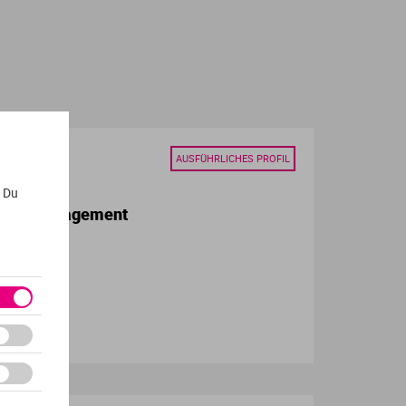
AUSFÜHRLICHES PROFIL
. Du
pment Management
 Sciences