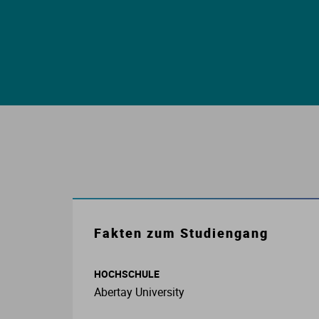
E
S
S
I
K
Fakten zum Studiengang
O
HOCHSCHULE
N
Abertay University