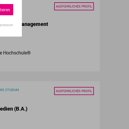
AUSFÜHRLICHES PROFIL
tieren
& Public Management
pressum
he Hochschule®
DES STUDIUM
AUSFÜHRLICHES PROFIL
edien (B.A.)