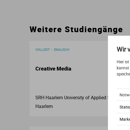
Weitere Studiengänge
Wir 
VOLLZEIT
ENGLISCH
Hier is
kannst
Creative Media
speiche
Notw
SRH Haarlem University of Applied Sciences
Haarlem
Statis
Marke