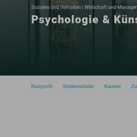
E
S
S
Soziales und Verhalten | Wirtschaft und Manage
Psychologie & Küns
I
K
Kurzprofil
Studieninhalte
Karriere
Zu
O
N