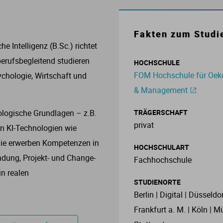
Mechatronik
Theologie
Physiotherapie
Slawistik
IBMS
Studium in Thüringen
Fakten zum Studi
 Intelligenz (B.Sc.) richtet
Nanotechnologie
Psychologie
Spanisch
Immobilienwirtschaft
berufsbegleitend studieren
HOCHSCHULE
FOM Hochschule für Oe
ychologie, Wirtschaft und
Nautik
Sport
Sprachen
International Business Administration
& Management
Produktdesign
Therapie
Sprachwissenschaften
International Business and Languages
TRÄGERSCHAFT
logische Grundlagen – z.B.
privat
n KI-Technologien wie
Raumplanung
Tiermedizin
Sprechwissenschaft
Kommunikationsmanagement
 Sie erwerben Kompetenzen in
HOCHSCHULART
ndung, Projekt- und Change-
Fachhochschule
Sensorik
Zahnmedizin
Lebensmittelwirtschaft
in realen
STUDIENORTE
Technologiemanagement
ogistik
Berlin | Digital | Düsseldor
Frankfurt a. M. | Köln | M
Umwelttechnik
Management