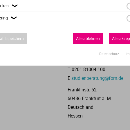
T
tiken
❯
E
ting
❯
Toulouser Allee 53
40476 Düsseldorf
hl speichern
Alle ablehnen
Alle akzep
Deutschland
Nordrhein-Westfalen
Datenschutz
Im
T 0201 81004-100
E
studienberatung@fom.de
Franklinstr. 52
60486 Frankfurt a. M.
Deutschland
Hessen