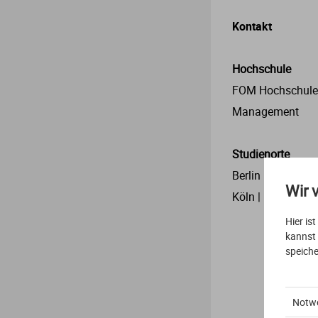
Kontakt
Hochschule
FOM Hochschule
Management
Studienorte
Berlin | Digital | 
Wir 
Köln | München | 
Hier is
kannst
speiche
Notw