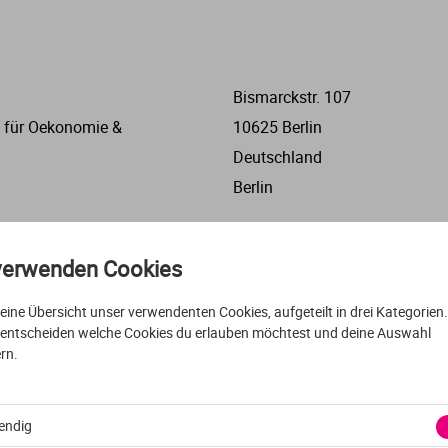
Verwaltungswissenschaft
VWL
Bismarckstr. 107
 für Oekonomie &
10625 Berlin
Wirtschaftspsychologie
Deutschland
Berlin
Wirtschaftswissenschaften
Düsseldorf | Frankfurt a. M. |
T 0201 81004-100
verwenden Cookies
Stuttgart
E
studienberatung@fom.de
t eine Übersicht unser verwendenten Cookies, aufgeteilt in drei Kategorien
Herkulesstr. 32
 entscheiden welche Cookies du erlauben möchtest und deine Auswahl
45127 Digital
rn.
Deutschland
Nordrhein-Westfalen
endig