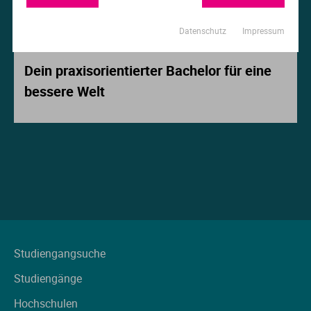
Ur
Ma
Datenschutz
Impressum
Beitrag der Woche
Ve
P
Dein praxisorientierter Bachelor für eine
bessere Welt
Wa
Pr
Wi
Si
S
T
Te
Studiengangsuche
Studiengänge
To
Hochschulen