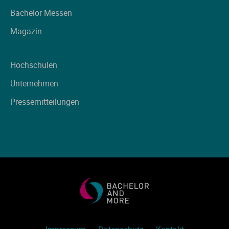
Ve
Bachelor Messen
Magazin
V
Hochschulen
Wi
Unternehmen
Wi
Pressemitteilungen