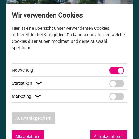
Me
Th
Ph
Sl
I
St
Wir verwenden Cookies
Na
Ps
Sp
Im
Hier ist eine Übersicht unser verwendenten Cookies,
aufgeteilt in drei Kategorien. Du kannst entscheiden welche
Cookies du erlauben möchtest und deine Auswahl
Na
Sp
Sp
In
speichern.
Studiengang der Woche
Pr
Th
Sp
In
B.A. Internationale Beziehungen
Notwendig
R
Ti
Sp
K
Statistiken
❯
Se
Za
Le
Marketing
❯
T
Lo
Auswahl speichern
Um
M
Alle ablehnen
Alle akzeptieren