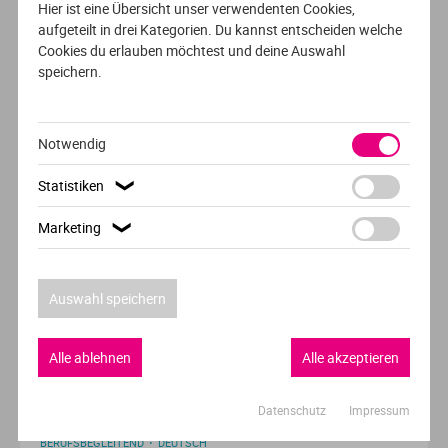
Hier ist eine Übersicht unser verwendenten Cookies,
Informatics
aufgeteilt in drei Kategorien. Du kannst entscheiden welche
Cookies du erlauben möchtest und deine Auswahl
IMC Krems
speichern.
Krems
Notwendig
AUSFÜHRLICHES PROFIL
Statistiken
❯
VOLLZEIT
DEUTSCH
Marketing
❯
Medizin-, Gesundheits- und Sporttechnologie
MCI | Die Unternehmerische Hochschule®
Auswahl speichern
Innsbruck
Alle ablehnen
Alle akzeptieren
AUSFÜHRLICHES PROFIL
Datenschutz
Impressum
BERUFSBEGLEITEND
DEUTSCH