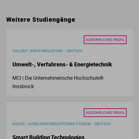
Ur
Ma
Weitere Studiengänge
Ve
P
AUSFÜHRLICHES PROFIL
Wa
Pr
VOLLZEIT /BERUFSBEGLEITEND
DEUTSCH
Wi
Si
Umwelt-, Verfahrens- & Energietechnik
S
MCI | Die Unternehmerische Hochschule®
Innsbruck
T
Te
AUSFÜHRLICHES PROFIL
DUALES / AUSBILDUNGSBEGLEITENDES STUDIUM
DEUTSCH
To
Smart Building Technologies