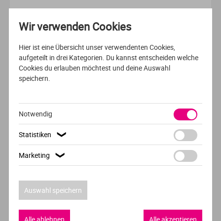
Wir verwenden Cookies
AUSFÜHRLICHES PROFIL
Hier ist eine Übersicht unser verwendenten Cookies,
BERUFSBEGLEITEND
DEUTSCH
aufgeteilt in drei Kategorien. Du kannst entscheiden welche
Cookies du erlauben möchtest und deine Auswahl
Management
speichern.
FOM Hochschule für Oekonomie & Management
Notwendig
Statistiken
❯
AUSFÜHRLICHES PROFIL
Marketing
❯
BERUFSBEGLEITEND /DUALES / AUSBILDUNGSBEGLEITENDES
STUDIUM
DEUTSCH
Auswahl speichern
Steuerrecht (LL.B.)
Alle ablehnen
Alle akzeptieren
FOM Hochschule für Oekonomie & Management