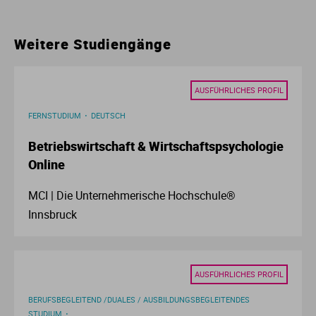
Ur
Ma
Weitere Studiengänge
Ve
P
AUSFÜHRLICHES PROFIL
Wa
Pr
FERNSTUDIUM
DEUTSCH
Wi
Si
Betriebswirtschaft & Wirtschaftspsychologie
Online
S
MCI | Die Unternehmerische Hochschule®
T
Innsbruck
Te
AUSFÜHRLICHES PROFIL
To
BERUFSBEGLEITEND /DUALES / AUSBILDUNGSBEGLEITENDES
STUDIUM