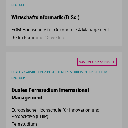
Ve
DEUTSCH
Wirtschaftsinformatik (B.Sc.)
V
FOM Hochschule für Oekonomie & Management
Wi
Berlin,Bonn
und 13 weitere
Wi
AUSFÜHRLICHES PROFIL
DUALES / AUSBILDUNGSBEGLEITENDES STUDIUM /FERNSTUDIUM
DEUTSCH
Duales Fernstudium International
Management
Europäische Hochschule für Innovation und
Perspektive (EHiP)
Fernstudium