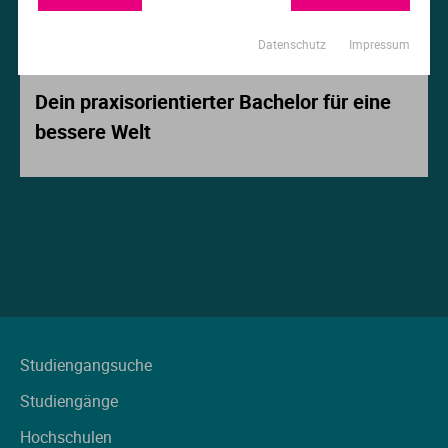
Ur
Ma
Datenschutz
Impressum
Beitrag der Woche
Ve
P
Dein praxisorientierter Bachelor für eine
bessere Welt
Wa
Pr
Wi
Si
S
T
Te
Studiengangsuche
Studiengänge
To
Hochschulen