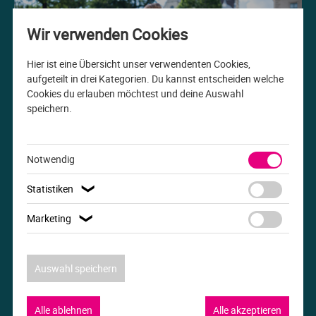
Me
Th
Ph
Sl
I
St
Wir verwenden Cookies
Na
Ps
Sp
Im
Hier ist eine Übersicht unser verwendenten Cookies,
aufgeteilt in drei Kategorien. Du kannst entscheiden welche
Cookies du erlauben möchtest und deine Auswahl
Na
Sp
Sp
In
speichern.
Studiengang der Woche
Pr
Th
Sp
In
B.A. Internationale Beziehungen
Notwendig
R
Ti
Sp
K
Statistiken
❯
Se
Za
Le
Marketing
❯
T
Lo
Auswahl speichern
Um
M
Alle ablehnen
Alle akzeptieren