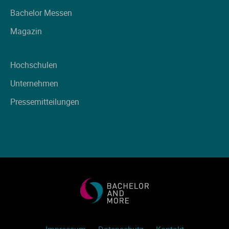
Ve
Bachelor Messen
Magazin
V
Hochschulen
Wi
Unternehmen
Wi
Pressemitteilungen