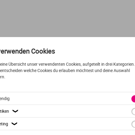
Urbanistik
Marketing
Verfahrenstechnik
Personalmanagement
Wasserwirtschaft
Projektmanagement
verwenden Cookies
BERUFSBEGLEITEND /DUALES / AU
AUSFÜHRLICHES PROFIL
STUDIUM
Wirtschaftsingenieurwesen
Sicherheitsmanagement
t eine Übersicht unser verwendenten Cookies, aufgeteilt in drei Kategorien
DEUTSCH /ENGLISCH
 entscheiden welche Cookies du erlauben möchtest und deine Auswahl
Finance & Banking (B.A
rn.
Sportmanagement
Technologiemanagement
endig
FOM Hochschule für Oek
Düsseldorf,Frankfurt a. M.
tiken
❯
Textilmanagement
ting
❯
Tourismus