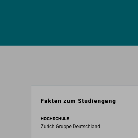
E
S
S
I
K
Fakten zum Studiengang
O
HOCHSCHULE
N
Zurich Gruppe Deutschland