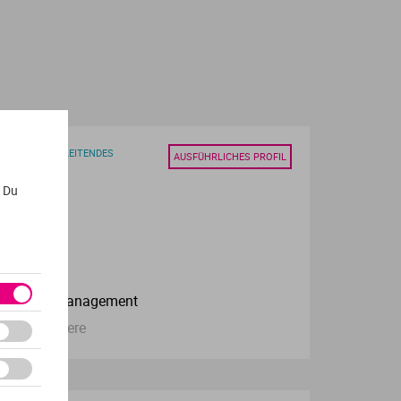
SBILDUNGSBEGLEITENDES
AUSFÜHRLICHES PROFIL
. Du
.)
onomie & Management
und 4 weitere