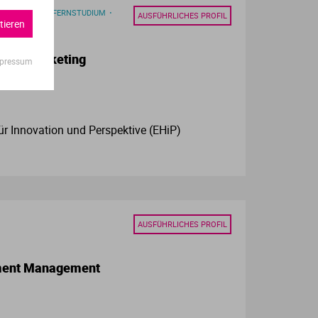
DES STUDIUM /FERNSTUDIUM
AUSFÜHRLICHES PROFIL
tieren
gital Marketing
pressum
r Innovation und Perspektive (EHiP)
AUSFÜHRLICHES PROFIL
pment Management