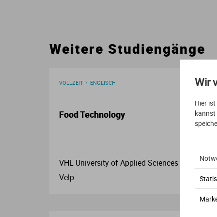
Weitere Studiengänge
Wir 
VOLLZEIT
ENGLISCH
Hier is
kannst
Food Technology
speiche
Notw
VHL University of Applied Sciences
Velp
Statis
Marke