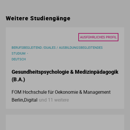
Ur
Ma
Weitere Studiengänge
Ve
P
AUSFÜHRLICHES PROFIL
Wa
Pr
BERUFSBEGLEITEND /DUALES / AUSBILDUNGSBEGLEITENDES
STUDIUM
Wi
Si
DEUTSCH
S
Gesundheitspsychologie & Medizinpädagogik
(B.A.)
T
FOM Hochschule für Oekonomie & Management
Berlin,Digital
und 11 weitere
Te
To