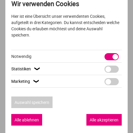
Wir verwenden Cookies
Hier ist eine Übersicht unser verwendenten Cookies,
VOLLZEIT
ENGLISCH
aufgeteilt in drei Kategorien. Du kannst entscheiden welche
Cookies du erlauben möchtest und deine Auswahl
Medical and Pharmaceutical Biotechnology
speichern.
IMC Krems
Krems
Notwendig
Statistiken
❯
Marketing
❯
VOLLZEIT
NIEDERLÄNDISCH
Chemie
Auswahl speichern
NHL Stenden University of Applied Sciences
Alle ablehnen
Alle akzeptieren
Emmen