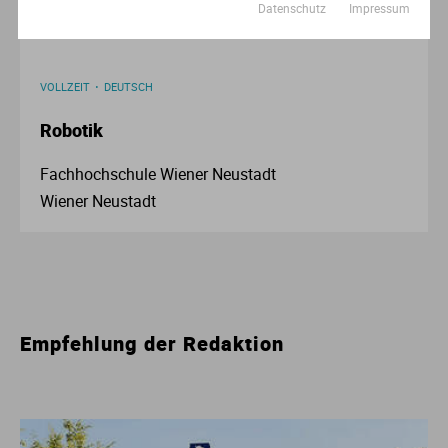
Datenschutz
Impressum
VOLLZEIT
DEUTSCH
Robotik
Fachhochschule Wiener Neustadt
Wiener Neustadt
Empfehlung der Redaktion