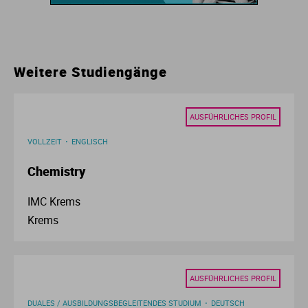
Ur
Ma
Ve
P
Weitere Studiengänge
Wa
Pr
AUSFÜHRLICHES PROFIL
Wi
Si
VOLLZEIT
ENGLISCH
S
Chemistry
IMC Krems
T
Krems
Te
AUSFÜHRLICHES PROFIL
To
DUALES / AUSBILDUNGSBEGLEITENDES STUDIUM
DEUTSCH