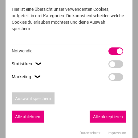
VOLLZEIT
DEUTSCH /ENGLISCH
Hier ist eine Übersicht unser verwendenten Cookies,
aufgeteilt in drei Kategorien. Du kannst entscheiden welche
Mechatronik
Cookies du erlauben möchtest und deine Auswahl
speichern.
MCI | Die Unternehmerische Hochschule®
Innsbruck
Notwendig
Statistiken
❯
AUSFÜHRLICHES PROFIL
Marketing
❯
VOLLZEIT /BERUFSBEGLEITEND
DEUTSCH /ENGLISCH
Wirtschaftsingenieurwesen
Auswahl speichern
MCI | Die Unternehmerische Hochschule®
Innsbruck
Alle ablehnen
Alle akzeptieren
Datenschutz
Impressum