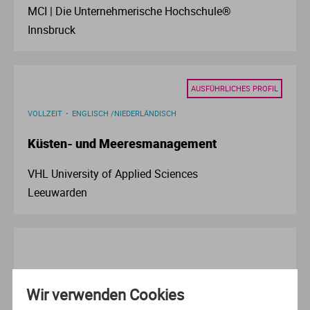
MCI | Die Unternehmerische Hochschule®
Ve
Innsbruck
V
Wi
AUSFÜHRLICHES PROFIL
VOLLZEIT
ENGLISCH /NIEDERLÄNDISCH
Wi
Küsten- und Meeresmanagement
VHL University of Applied Sciences
Leeuwarden
VOLLZEIT
DEUTSCH
Wir verwenden Cookies
Technomathematik