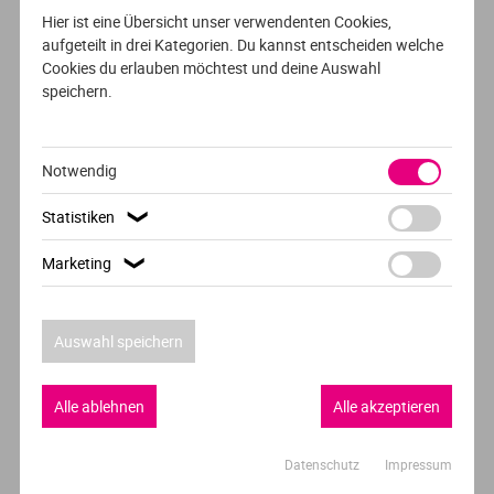
Hier ist eine Übersicht unser verwendenten Cookies,
Friedrich-Alexander Universität Erlangen-Nürnberg -
aufgeteilt in drei Kategorien. Du kannst entscheiden welche
FAU
Cookies du erlauben möchtest und deine Auswahl
speichern.
Erlangen
Notwendig
Statistiken
❯
VOLLZEIT
DEUTSCH
Marketing
❯
Life Science Engineering
Friedrich-Alexander Universität Erlangen-Nürnberg -
Auswahl speichern
FAU
Erlangen
Alle ablehnen
Alle akzeptieren
Datenschutz
Impressum