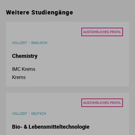
Ur
Ma
Weitere Studiengänge
Ve
P
AUSFÜHRLICHES PROFIL
Wa
Pr
VOLLZEIT
ENGLISCH
Chemistry
Wi
Si
IMC Krems
S
Krems
T
AUSFÜHRLICHES PROFIL
Te
VOLLZEIT
DEUTSCH
To
Bio- & Lebensmitteltechnologie