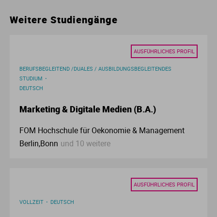
Ur
Ma
Weitere Studiengänge
Ve
P
AUSFÜHRLICHES PROFIL
Wa
Pr
BERUFSBEGLEITEND /DUALES / AUSBILDUNGSBEGLEITENDES
STUDIUM
DEUTSCH
Wi
Si
Marketing & Digitale Medien (B.A.)
S
FOM Hochschule für Oekonomie & Management
Berlin,Bonn
und 10 weitere
T
Te
AUSFÜHRLICHES PROFIL
To
VOLLZEIT
DEUTSCH