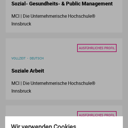
Sozial- Gesundheits- & Public Management
Ve
MCI | Die Unternehmerische Hochschule®
V
Innsbruck
Wi
AUSFÜHRLICHES PROFIL
Wi
VOLLZEIT
DEUTSCH
Soziale Arbeit
MCI | Die Unternehmerische Hochschule®
Innsbruck
AUSFÜHRLICHES PROFIL
Wir verwenden Cookies
BERUFSBEGLEITEND /DUALES / AUSBILDUNGSBEGLEITENDES