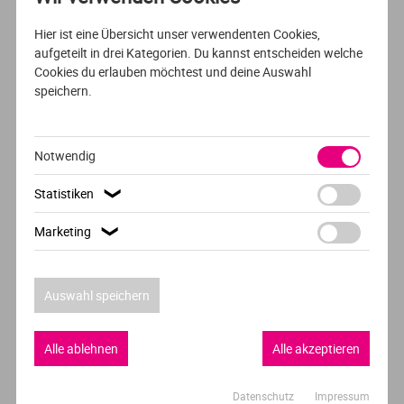
STUDIUM
DEUTSCH
Hier ist eine Übersicht unser verwendenten Cookies,
aufgeteilt in drei Kategorien. Du kannst entscheiden welche
Soziale Arbeit (B.A.)
Cookies du erlauben möchtest und deine Auswahl
speichern.
FOM Hochschule für Oekonomie & Management
Aachen,Berlin
und 22 weitere
Notwendig
Statistiken
❯
AUSFÜHRLICHES PROFIL
Marketing
❯
VOLLZEIT
ENGLISCH
Political Science (4 specialisations)
Auswahl speichern
University of Wroclaw
Wrocław
Alle ablehnen
Alle akzeptieren
Datenschutz
Impressum