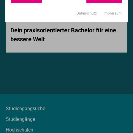
Ur
Ma
Datenschutz
Impressum
Beitrag der Woche
Ve
P
Dein praxisorientierter Bachelor für eine
bessere Welt
Wa
Pr
Wi
Si
S
T
Te
Studiengangsuche
Studiengänge
To
Hochschulen