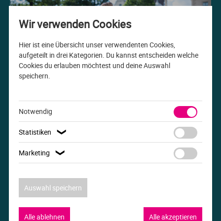
Me
Th
Ph
Sl
I
St
Wir verwenden Cookies
Na
Ps
Sp
Im
Hier ist eine Übersicht unser verwendenten Cookies,
aufgeteilt in drei Kategorien. Du kannst entscheiden welche
Cookies du erlauben möchtest und deine Auswahl
Na
Sp
Sp
In
speichern.
Studiengang der Woche
Pr
Th
Sp
In
B.A. Internationale Beziehungen
Notwendig
R
Ti
Sp
K
Statistiken
❯
Se
Za
Le
Marketing
❯
T
Lo
Auswahl speichern
Um
M
Alle ablehnen
Alle akzeptieren