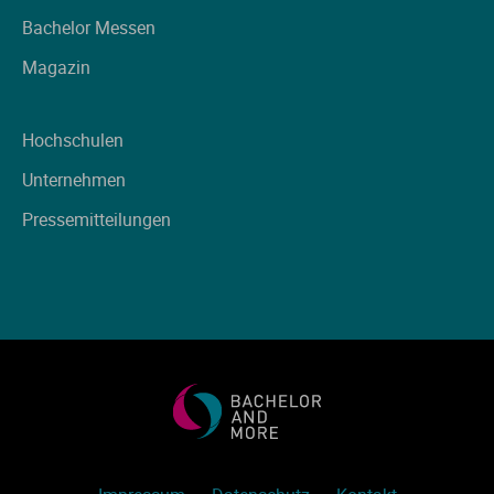
Ve
Bachelor Messen
Magazin
V
Hochschulen
Wi
Unternehmen
Wi
Pressemitteilungen