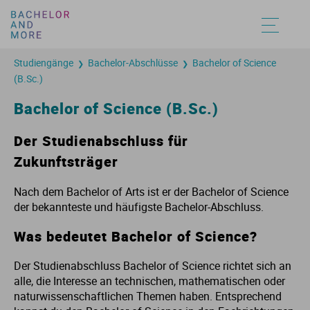
Studiengänge
Bachelor-Abschlüsse
Bachelor of Science
❯
❯
Un
St
St
Au
Au
Au
Au
Au
Au
Au
Au
(B.Sc.)
Bachelor of Science (B.Sc.)
Fa
St
St
St
St
St
St
St
St
St
St
Der Studienabschluss für
Be
St
St
Vo
Vo
Vo
Vo
Vo
Vo
Vo
Vo
Zukunftsträger
St
St
St
St
St
St
St
St
St
St
Nach dem Bachelor of Arts ist er der Bachelor of Science
der bekannteste und häufigste Bachelor-Abschluss.
St
St
An
An
An
An
An
An
An
An
Was bedeutet Bachelor of Science?
St
St
Hy
Hy
Hy
Hy
Hy
Der Studienabschluss Bachelor of Science richtet sich an
alle, die Interesse an technischen, mathematischen oder
naturwissenschaftlichen Themen haben. Entsprechend
St
St