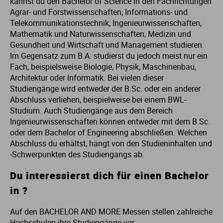
kannst du den Bachelor of Science in den Fachrichtungen
Agrar- und Forstwissenschaften, Informations- und
St
St
Telekommunikationstechnik, Ingenieurwissenschaften,
Mathematik und Naturwissenschaften, Medizin und
Gesundheit und Wirtschaft und Management studieren.
St
St
Im Gegensatz zum B.A. studierst du jedoch meist nur ein
Fach, beispielsweise Biologie, Physik, Maschinenbau,
St
St
Architektur oder Informatik. Bei vielen dieser
Studiengänge wird entweder der B.Sc. oder ein anderer
Abschluss verliehen, beispielweise bei einem BWL-
St
St
Studium. Auch Studiengänge aus dem Bereich
Ingenieurwissenschaften können entweder mit dem B.Sc.
St
St
oder dem Bachelor of Engineering abschließen. Welchen
Abschluss du erhältst, hängt von den Studieninhalten und
-Schwerpunkten des Studiengangs ab.
St
Du interessierst dich für einen Bachelor
St
in ?
Auf den BACHELOR AND MORE Messen stellen zahlreiche
St
Hochschulen ihre Studiengänge vor.