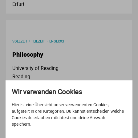
Erfurt
VOLLZEIT / TEILZEIT
ENGLISCH
Philosophy
University of Reading
Reading
Wir verwenden Cookies
Hier ist eine Übersicht unser verwendenten Cookies,
aufgeteilt in drei Kategorien. Du kannst entscheiden welche
VOLLZEIT
ENGLISCH
Cookies du erlauben möchtest und deine Auswahl
speichern.
Psychology and Philosophy