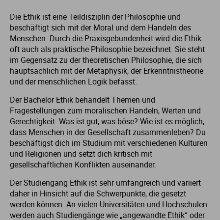
Die Ethik ist eine Teildisziplin der Philosophie und
St
St
beschäftigt sich mit der Moral und dem Handeln des
Menschen. Durch die Praxisgebundenheit wird die Ethik
St
St
oft auch als praktische Philosophie bezeichnet. Sie steht
im Gegensatz zu der theoretischen Philosophie, die sich
hauptsächlich mit der Metaphysik, der Erkenntnistheorie
St
St
und der menschlichen Logik befasst.
Der Bachelor Ethik behandelt Themen und
St
St
Fragestellungen zum moralischen Handeln, Werten und
Gerechtigkeit. Was ist gut, was böse? Wie ist es möglich,
St
St
dass Menschen in der Gesellschaft zusammenleben? Du
beschäftigst dich im Studium mit verschiedenen Kulturen
und Religionen und setzt dich kritisch mit
St
gesellschaftlichen Konflikten auseinander.
Der Studiengang Ethik ist sehr umfangreich und variiert
St
daher in Hinsicht auf die Schwerpunkte, die gesetzt
werden können. An vielen Universitäten und Hochschulen
St
werden auch Studiengänge wie „angewandte Ethik“ oder