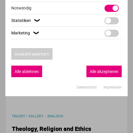
University of Reading
Notwendig
Reading
Statistiken
❯
Marketing
❯
VOLLZEIT
ENGLISCH
Auswahl speichern
Philosophy and French
Alle ablehnen
Alle akzeptieren
University of Reading
Reading
Datenschutz
Impressum
TEILZEIT / VOLLZEIT
ENGLISCH
Theology, Religion and Ethics