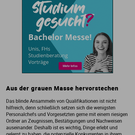
Ve
V
Wi
Wi
Aus der grauen Masse hervorstechen
Das blinde Ansammeln von Qualifikationen ist nicht
hilfreich, denn schließlich setzen sich die wenigsten
Personalchefs und Vorgesetzten gerne mit einem riesigen
Ordner an Zeugnissen, Bestätigungen und Nachweisen
auseinander. Deshalb ist es wichtig, Dinge erlebt und
gelernt zu haben, die potenzielle Konkurrenten in ihrem