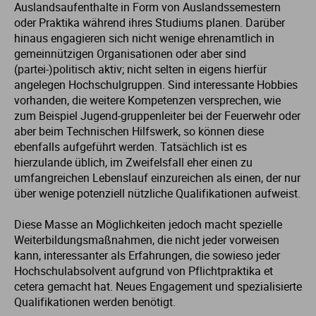
Auslandsaufenthalte in Form von Auslandssemestern
oder Praktika während ihres Studiums planen. Darüber
Me
Th
Ph
Sl
I
St
hinaus engagieren sich nicht wenige ehrenamtlich in
gemeinnützigen Organisationen oder aber sind
Na
Ps
Sp
Im
(partei-)politisch aktiv; nicht selten in eigens hierfür
angelegen Hochschulgruppen. Sind interessante Hobbies
vorhanden, die weitere Kompetenzen versprechen, wie
Na
Sp
Sp
In
zum Beispiel Jugend-gruppenleiter bei der Feuerwehr oder
aber beim Technischen Hilfswerk, so können diese
Pr
Th
Sp
In
ebenfalls aufgeführt werden. Tatsächlich ist es
hierzulande üblich, im Zweifelsfall eher einen zu
umfangreichen Lebenslauf einzureichen als einen, der nur
R
Ti
Sp
K
über wenige potenziell nützliche Qualifikationen aufweist.
Se
Za
Le
Diese Masse an Möglichkeiten jedoch macht spezielle
Weiterbildungsmaßnahmen, die nicht jeder vorweisen
kann, interessanter als Erfahrungen, die sowieso jeder
T
Lo
Hochschulabsolvent aufgrund von Pflichtpraktika et
cetera gemacht hat. Neues Engagement und spezialisierte
Um
M
Qualifikationen werden benötigt.