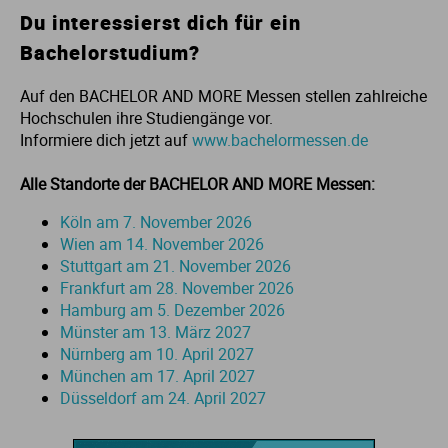
Du interessierst dich für ein
Ur
Ma
Bachelorstudium?
Ve
P
Auf den BACHELOR AND MORE Messen stellen zahlreiche
Hochschulen ihre Studiengänge vor.
Wa
Pr
Informiere dich jetzt auf
www.bachelormessen.de
Alle Standorte der BACHELOR AND MORE Messen:
Wi
Si
Köln am 7. November 2026
Wien am 14. November 2026
S
Stuttgart am 21. November 2026
Frankfurt am 28. November 2026
T
Hamburg am 5. Dezember 2026
Münster am 13. März 2027
Nürnberg am 10. April 2027
Te
München am 17. April 2027
Düsseldorf am 24. April 2027
To