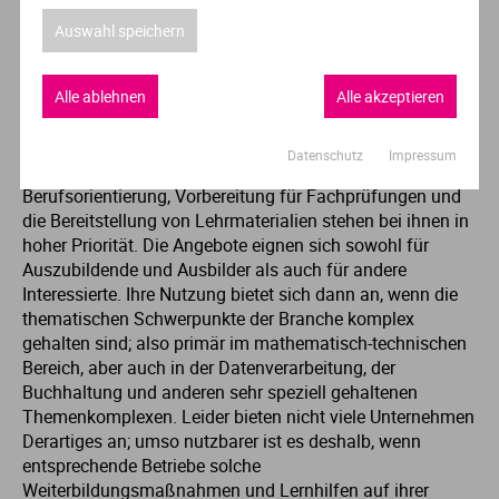
Wenn es allerdings etwas spezieller werden soll, dann
bieten allgemein gehaltene Angebote oftmals nicht die
Auswahl speichern
nötige Fachkenntnis. Hier schaffen ausgewählte
Unternehmen Abhilfe; sie offerieren nicht nur denjenigen,
Alle ablehnen
Alle akzeptieren
die sich noch innerhalb eines (Aus-)bildungsprozesses
befinden, die Möglichkeit, sich mit anderen Menschen in
ihrer gegenwärtigen Situation auszutauschen, sondern
Datenschutz
Impressum
gehen noch einen Schritt weiter: Hilfestellung bei der
Berufsorientierung, Vorbereitung für Fachprüfungen und
die Bereitstellung von Lehrmaterialien stehen bei ihnen in
hoher Priorität. Die Angebote eignen sich sowohl für
Auszubildende und Ausbilder als auch für andere
Interessierte. Ihre Nutzung bietet sich dann an, wenn die
thematischen Schwerpunkte der Branche komplex
gehalten sind; also primär im mathematisch-technischen
Bereich, aber auch in der Datenverarbeitung, der
Buchhaltung und anderen sehr speziell gehaltenen
Themenkomplexen. Leider bieten nicht viele Unternehmen
Derartiges an; umso nutzbarer ist es deshalb, wenn
entsprechende Betriebe solche
Weiterbildungsmaßnahmen und Lernhilfen auf ihrer