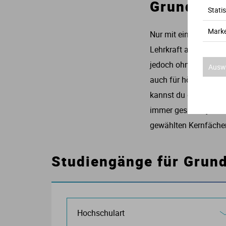
Grundschu
Statis
Marke
Nur mit einem abgesch
Lehrkraft an einer S
jedoch ohne Weiteres
Auswa
auch für höhere Posi
kannst du direkt nach
immer gesucht, jedoc
gewählten Kernfäche
Studiengänge für Grun