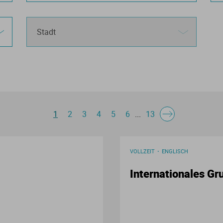
1
2
3
4
5
6
...
13
VOLLZEIT
ENGLISCH
Internationales Gr