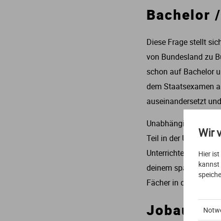
Bachelor 
Diese Frage stellt si
von Bundesland zu Bu
schon auf Bachelor u
dem Staatsexamen abg
auseinandersetzt und
Unabhängig von der S
Wir 
Teil in der Uni ist e
Unterrichten zu erler
Hier is
kannst
deinem späteren Arbei
speiche
Fächer in deiner Klas
Jobaussic
Notw