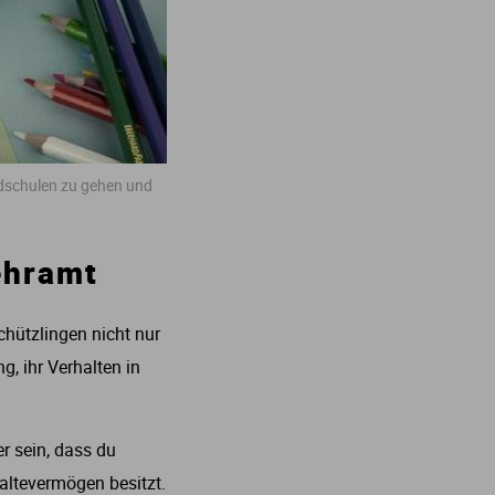
undschulen zu gehen und
ehramt
chützlingen nicht nur
, ihr Verhalten in
er sein, dass du
altevermögen besitzt.