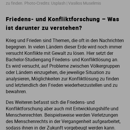
zu finden. Photo-Credits: Usplash | Vasilios Muselimis
St
St
Friedens- und Konfliktforschung – Was
ist darunter zu verstehen?
St
St
Krieg und Frieden sind Themen, die oft in den Nachrichten
St
St
begegnen. In vielen Ländern dieser Erde wird noch immer
versucht Konflikte mit Gewalt zu lösen. Hier setzt der
Bachelor-Studiengang Friedens- und Konfliktlösung an.
St
St
Es wird versucht, auf Probleme zwischen Völkergruppen
oder Ländern einzugehen, die jeweilige Situation zu
St
St
analysieren, Möglichkeiten zur Konfliktlösung zu finden
und letztendlich den Frieden wiederherzustellen und zu
bewahren.
St
Des Weiteren befasst sich die Friedens- und
St
Konfliktforschung aber auch mit Entwicklungshilfe und
Menschenrechten. Beispielsweise werden Verletzungen
des Menschenrechts in der Vergangenheit aufgearbeitet,
St
sodass ihnen in der Zukunft vorgebeugt werden kann.