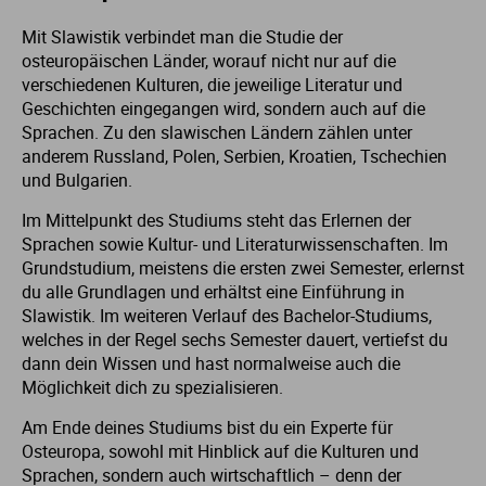
Mit Slawistik verbindet man die Studie der
St
St
osteuropäischen Länder, worauf nicht nur auf die
verschiedenen Kulturen, die jeweilige Literatur und
St
St
Geschichten eingegangen wird, sondern auch auf die
Sprachen. Zu den slawischen Ländern zählen unter
anderem Russland, Polen, Serbien, Kroatien, Tschechien
St
St
und Bulgarien.
Im Mittelpunkt des Studiums steht das Erlernen der
St
St
Sprachen sowie Kultur- und Literaturwissenschaften. Im
Grundstudium, meistens die ersten zwei Semester, erlernst
St
St
du alle Grundlagen und erhältst eine Einführung in
Slawistik. Im weiteren Verlauf des Bachelor-Studiums,
welches in der Regel sechs Semester dauert, vertiefst du
St
dann dein Wissen und hast normalweise auch die
Möglichkeit dich zu spezialisieren.
St
Am Ende deines Studiums bist du ein Experte für
Osteuropa, sowohl mit Hinblick auf die Kulturen und
St
Sprachen, sondern auch wirtschaftlich – denn der