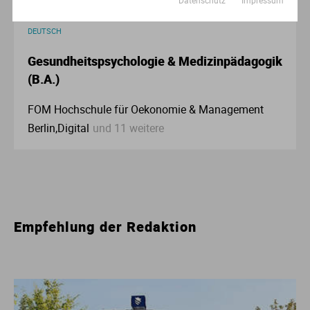
Datenschutz
Impressum
BERUFSBEGLEITEND /DUALES / AUSBILDUNGSBEGLEITENDES
STUDIUM
DEUTSCH
Gesundheitspsychologie & Medizinpädagogik
(B.A.)
FOM Hochschule für Oekonomie & Management
Berlin,Digital
und 11 weitere
Empfehlung der Redaktion