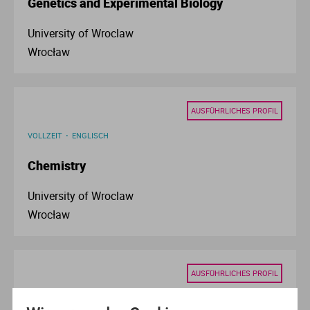
Genetics and Experimental Biology
Ve
University of Wroclaw
V
Wrocław
Wi
AUSFÜHRLICHES PROFIL
Wi
VOLLZEIT
ENGLISCH
Chemistry
University of Wroclaw
Wrocław
AUSFÜHRLICHES PROFIL
VOLLZEIT
ENGLISCH