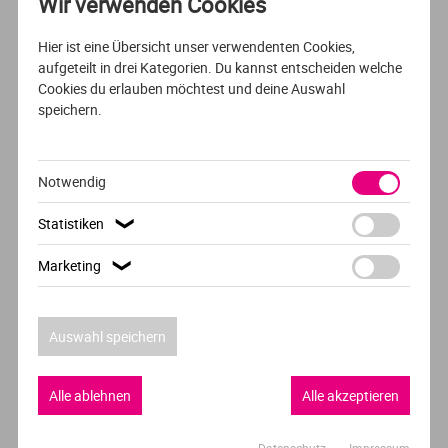
Wir verwenden Cookies
Food Technology
Hier ist eine Übersicht unser verwendenten Cookies,
aufgeteilt in drei Kategorien. Du kannst entscheiden welche
VHL University of Applied Sciences
Cookies du erlauben möchtest und deine Auswahl
Velp
speichern.
Notwendig
AUSFÜHRLICHES PROFIL
VOLLZEIT
ENGLISCH
Statistiken
❯
Chemistry
Marketing
❯
IMC Krems
Krems
Auswahl speichern
Alle ablehnen
Alle akzeptieren
AUSFÜHRLICHES PROFIL