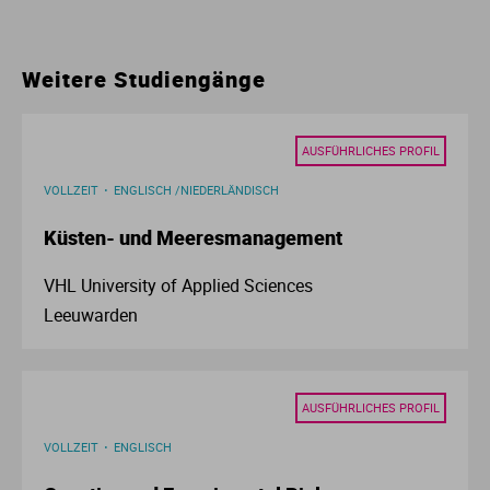
Ur
Ma
Weitere Studiengänge
Ve
P
Wa
Pr
AUSFÜHRLICHES PROFIL
VOLLZEIT
ENGLISCH /NIEDERLÄNDISCH
Wi
Si
Küsten- und Meeresmanagement
S
VHL University of Applied Sciences
Leeuwarden
T
Te
AUSFÜHRLICHES PROFIL
To
VOLLZEIT
ENGLISCH