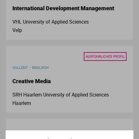
Ve
International Development Management
VHL University of Applied Sciences
V
Velp
Wi
Wi
AUSFÜHRLICHES PROFIL
VOLLZEIT
ENGLISCH
Creative Media
SRH Haarlem University of Applied Sciences
Haarlem