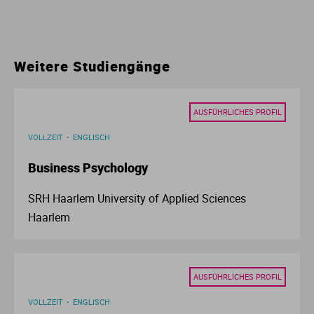
Ur
Ma
Ve
P
Weitere Studiengänge
Wa
Pr
AUSFÜHRLICHES PROFIL
Wi
Si
VOLLZEIT
ENGLISCH
Business Psychology
S
SRH Haarlem University of Applied Sciences
T
Haarlem
Te
AUSFÜHRLICHES PROFIL
To
VOLLZEIT
ENGLISCH