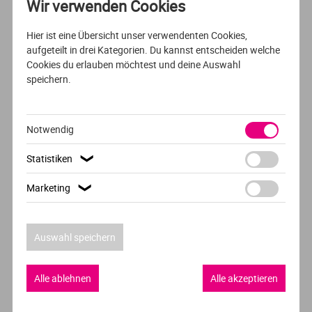
Wir verwenden Cookies
VOLLZEIT
ENGLISCH
Hotel Management (Hospitality
Hier ist eine Übersicht unser verwendenten Cookies,
aufgeteilt in drei Kategorien. Du kannst entscheiden welche
Management)
Cookies du erlauben möchtest und deine Auswahl
speichern.
NHL Stenden University of Applied Sciences
Leeuwarden
Notwendig
Statistiken
❯
VOLLZEIT
DEUTSCH
Marketing
❯
Journalismus &
Unternehmenskommunikation
Auswahl speichern
Fachhochschule Wiener Neustadt
Alle ablehnen
Alle akzeptieren
Wiener Neustadt