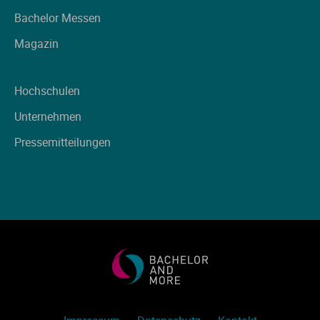
Ve
Bachelor Messen
Magazin
V
Hochschulen
Wi
Unternehmen
Wi
Pressemitteilungen