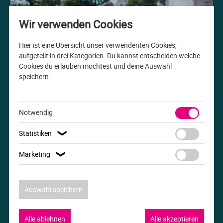
Me
Th
Ph
Sl
I
St
Wir verwenden Cookies
Na
Ps
Sp
Im
Hier ist eine Übersicht unser verwendenten Cookies,
aufgeteilt in drei Kategorien. Du kannst entscheiden welche
Cookies du erlauben möchtest und deine Auswahl
Na
Sp
Sp
In
speichern.
Studiengang der Woche
Pr
Th
Sp
In
B.A. Internationale Beziehungen
Notwendig
R
Ti
Sp
K
Statistiken
❯
Se
Za
Le
Marketing
❯
T
Lo
Auswahl speichern
Um
M
Alle ablehnen
Alle akzeptieren