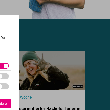
. Du
Beitrag der Woche
tieren
Dein praxisorientierter Bachelor für eine