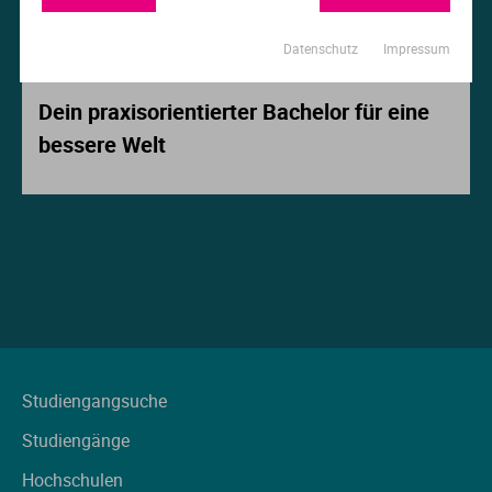
Ur
Ma
Datenschutz
Impressum
Beitrag der Woche
Ve
P
Dein praxisorientierter Bachelor für eine
bessere Welt
Wa
Pr
Wi
Si
S
T
Te
Studiengangsuche
Studiengänge
To
Hochschulen