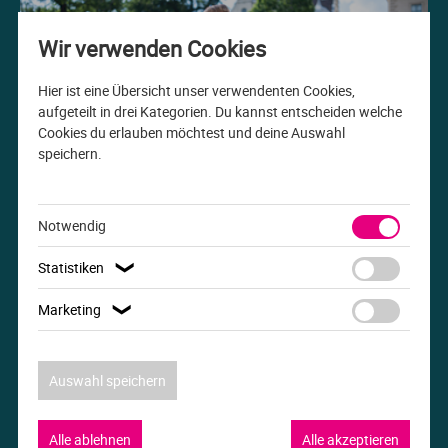
Me
Th
Ph
Sl
I
St
Wir verwenden Cookies
Na
Ps
Sp
Im
Hier ist eine Übersicht unser verwendenten Cookies,
aufgeteilt in drei Kategorien. Du kannst entscheiden welche
Cookies du erlauben möchtest und deine Auswahl
Na
Sp
Sp
In
speichern.
Studiengang der Woche
Pr
Th
Sp
In
B.A. Internationale Beziehungen
Notwendig
R
Ti
Sp
K
Statistiken
❯
Se
Za
Le
Marketing
❯
T
Lo
Auswahl speichern
Um
M
Alle ablehnen
Alle akzeptieren