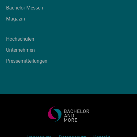
Ve
Bachelor Messen
Magazin
V
Hochschulen
Wi
Unternehmen
Wi
Pressemitteilungen