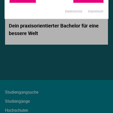
Ur
Ma
Datenschutz
Impressum
Beitrag der Woche
Ve
P
Dein praxisorientierter Bachelor für eine
bessere Welt
Wa
Pr
Wi
Si
S
T
Te
Studiengangsuche
Studiengänge
To
Hochschulen