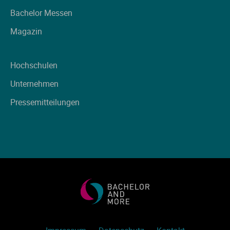
Ve
Bachelor Messen
Magazin
V
Hochschulen
Wi
Unternehmen
Wi
Pressemitteilungen