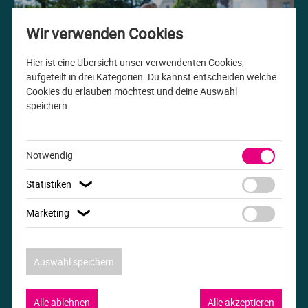
Me
Th
Ph
Sl
I
St
Wir verwenden Cookies
Na
Ps
Sp
Im
Hier ist eine Übersicht unser verwendenten Cookies,
aufgeteilt in drei Kategorien. Du kannst entscheiden welche
Cookies du erlauben möchtest und deine Auswahl
Na
Sp
Sp
In
speichern.
Studiengang der Woche
Pr
Th
Sp
In
B.A. Internationale Beziehungen
Notwendig
R
Ti
Sp
K
Statistiken
❯
Se
Za
Le
Marketing
❯
T
Lo
Auswahl speichern
Um
M
Alle ablehnen
Alle akzeptieren