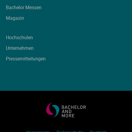
Ve
Bachelor Messen
Magazin
V
Hochschulen
Wi
Unternehmen
Wi
Pressemitteilungen