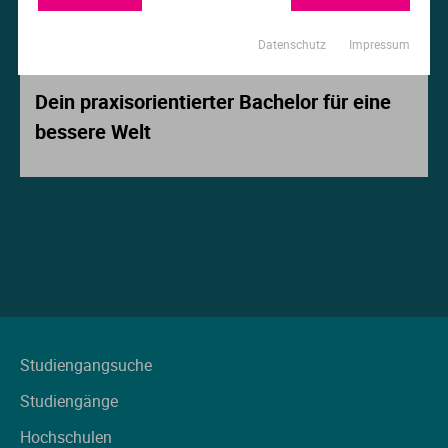
Ur
Ma
Datenschutz
Impressum
Beitrag der Woche
Ve
P
Dein praxisorientierter Bachelor für eine
bessere Welt
Wa
Pr
Wi
Si
S
T
Te
Studiengangsuche
Studiengänge
To
Hochschulen