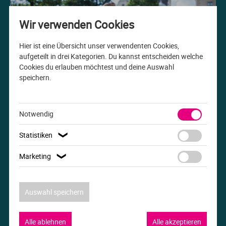
Me
Th
Ph
Sl
I
St
Wir verwenden Cookies
Na
Ps
Sp
Im
Hier ist eine Übersicht unser verwendenten Cookies,
aufgeteilt in drei Kategorien. Du kannst entscheiden welche
Cookies du erlauben möchtest und deine Auswahl
Na
Sp
Sp
In
speichern.
Studiengang der Woche
Pr
Th
Sp
In
B.A. Internationale Beziehungen
Notwendig
R
Ti
Sp
K
Statistiken
❯
Se
Za
Le
Marketing
❯
T
Lo
Auswahl speichern
Um
M
Alle ablehnen
Alle akzeptieren