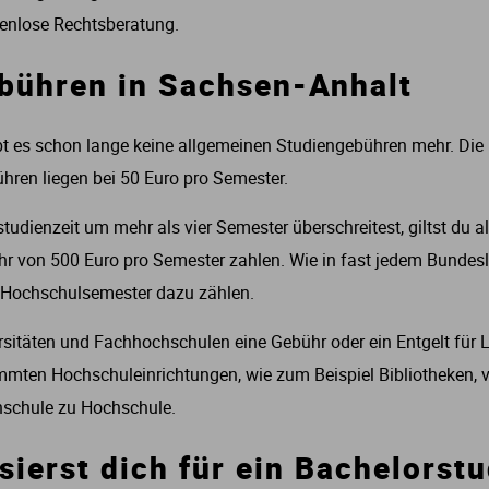
Brauwesen
Informatik
Energietechnik
thik
Musik
Geowissenschaften
Medieninformatik
Lebensmitteltechnologie
Lehramt
trafrecht
Französisch
ozialarbeit
European Business
Bachelor of Musical Arts (B.M.A.)
enlose Rechtsberatung.
Forstwirtschaft
Informationstechnik
Fahrzeugtechnik
Ethnologie
Musikwissenschaft
Life Science
Medienmanagement
Lebensmittelwirtschaft
Pädagogik
Umweltrecht
Germanistik
Sozialpädagogik
Eventmanagement
Bachelor of Science (B.Sc.)
bühren in Sachsen-Anhalt
Gartenbau
Informationswissenschaft
Geodäsie
Geschichte
Schauspiel
Mathematik
Medientechnik
Logopädie
Realschullehramt
Wirtschaftsrecht
talienisch
Sozialwissenschaften
Facility Management
bt es schon lange keine allgemeinen Studiengebühren mehr. Die
hren liegen bei 50 Euro pro Semester.
Holzwirtschaft
ünstliche Intelligenz
Ingenieurwissenschaften
Islamwissenschaft
Tanz
Neurowissenschaften
Medizin
Sonderpädagogik
Japanologie
Soziologie
Finance
udienzeit um mehr als vier Semester überschreitest, giltst du a
Landwirtschaft
Medieninformatik
Innenarchitektur
Judaistik
Theater
Physik
Medizintechnik
Sozialpädagogik
Latein
Verwaltungswissenschaft
Freizeitwissenschaften
r von 500 Euro pro Semester zahlen. Wie in fast jedem Bundesla
le Hochschulsemester dazu zählen.
Nutztierhaltung
Mensch-Computer Interaktion
Landschaftsarchitektur
Kulturwissenschaften
Umweltwissenschaften
Neurowissenschaften
Bachelor Linguistik
Gastronomie
itäten und Fachhochschulen eine Gebühr oder ein Entgelt für Le
Pferdemanagement
Software Engineering
Lebensmitteltechnologie
rientalistik
Wirtschaftsmathematik
Pflegemanagement
Literaturwissenschaft
Gesundheitsmanagement
mten Hochschuleinrichtungen, wie zum Beispiel Bibliotheken, v
chschule zu Hochschule.
Tier und Gesundheit
Wirtschaftsinformatik
Luft- und Raumfahrttechnik
Philosophie
Pflegewissenschaften
iederlandistik
Hospitality Management
sierst dich für ein Bachelorst
Tiermedizin
Maschinenbau
Religionswissenschaften
Pharmazie
Romanistik
Hotelmanagement