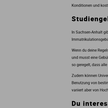
E
S
S
Konditionen und kost
Studienge
I
In Sachsen-Anhalt gi
Immatrikulationsgebü
K
Wenn du deine Regelst
und musst eine Gebüh
so geregelt, dass al
Zudem können Univers
O
Benutzung von bestim
variiert aber von Ho
N
Du interes