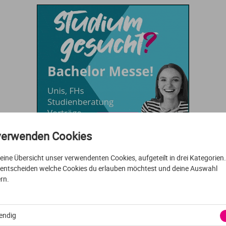
Urbanistik
Marketing
Verfahrenstechnik
Personalmanagement
Wasserwirtschaft
Projektmanagement
Wirtschaftsingenieurwesen
Sicherheitsmanagement
verwenden Cookies
Sportmanagement
t eine Übersicht unser verwendenten Cookies, aufgeteilt in drei Kategorien
Technologiemanagement
 entscheiden welche Cookies du erlauben möchtest und deine Auswahl
rn.
Textilmanagement
städte in Sachsen-Anhalt
endig
Tourismus