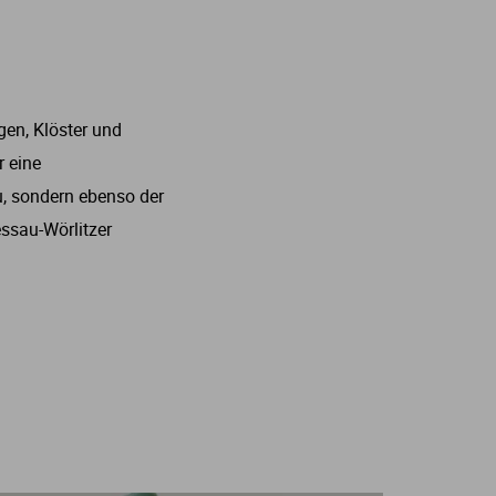
gen, Klöster und
r eine
, sondern ebenso der
ssau-Wörlitzer