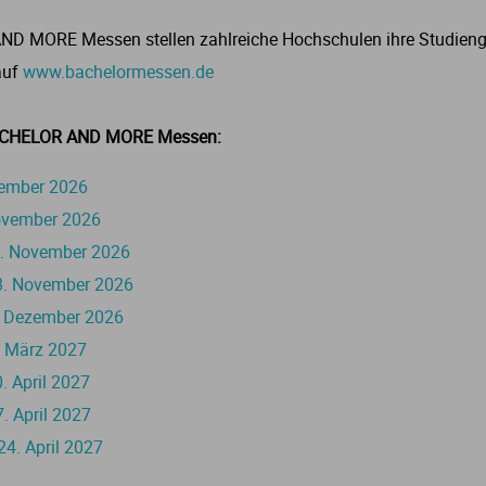
D MORE Messen stellen zahlreiche Hochschulen ihre Studieng
Mechatronik
Theologie
Physiotherapie
Slawistik
IBMS
 auf
www.bachelormessen.de
Nanotechnologie
Psychologie
Spanisch
Immobilienwirtschaft
 BACHELOR AND MORE Messen:
Nautik
Sport
Sprachen
International Business Administration
vember 2026
ovember 2026
Produktdesign
Therapie
Sprachwissenschaften
International Business and Languages
1. November 2026
8. November 2026
Raumplanung
Tiermedizin
Sprechwissenschaft
Kommunikationsmanagement
 Dezember 2026
. März 2027
Sensorik
Zahnmedizin
Lebensmittelwirtschaft
. April 2027
 April 2027
Technologiemanagement
ogistik
4. April 2027
Umwelttechnik
Management