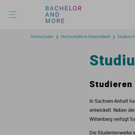
Hochschulen
Hochschulen in Deutschland
Studium i
❯
❯
A
A
B
B
A
A
A
A
A
A
A
A
Studi
A
A
Studieren
B
In Sachsen-Anhalt ha
entwickelt. Neben der
Wittenberg verfügt S
Die Studentenwerke i