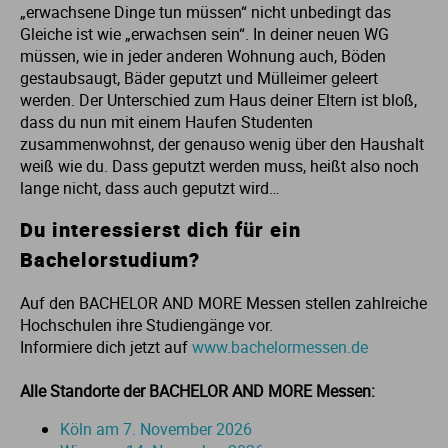
„erwachsene Dinge tun müssen“ nicht unbedingt das
Ur
Ma
Gleiche ist wie „erwachsen sein“. In deiner neuen WG
müssen, wie in jeder anderen Wohnung auch, Böden
gestaubsaugt, Bäder geputzt und Mülleimer geleert
Ve
P
werden. Der Unterschied zum Haus deiner Eltern ist bloß,
dass du nun mit einem Haufen Studenten
Wa
Pr
zusammenwohnst, der genauso wenig über den Haushalt
weiß wie du. Dass geputzt werden muss, heißt also noch
lange nicht, dass auch geputzt wird…
Wi
Si
Du interessierst dich für ein
S
Bachelorstudium?
T
Auf den BACHELOR AND MORE Messen stellen zahlreiche
Hochschulen ihre Studiengänge vor.
Informiere dich jetzt auf
www.bachelormessen.de
Te
Alle Standorte der BACHELOR AND MORE Messen:
To
Köln am 7. November 2026