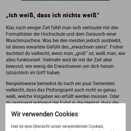
„Ich weiß, dass ich nichts weiß“
Klar, nach einiger Zeit fühlt man sich vertrauter mit den
Formalitäten der Hochschule und dem Geräusch einer
Waschmaschine. Was bei den meisten jedoch ausbleibt,
ist dieses erwartete Gefühl des „erwachsen seins“. Früher
dachtest du vielleicht, wenn man „groß“ ist, weiß man, wie
alles funktioniert. Vielmehr wird dir mit der Zeit aber
bewusst, wie wenig die Erwachsenen um dich herum
tatsächlich im Griff haben.
Beispielsweise bemerkst du nach ein paar Semestern
vielleicht, dass das Prüfungsamt auch nicht so genau
weiß, welche Vorgaben wo erfüllt werden müssen. Oder
du realisierst während der Fahrt in die Heimat, dass die
Deutsche Bahn nicht aus Boshaftigkeit zu spät ist,
Wir verwenden Cookies
sondern lediglich aufgrund von mangelnder Planung.
Einerseits ist das natürlich ein wenig beängstigend, denn
Hier ist eine Übersicht unser verwendenten Cookies,
auf einmal sind Erwachsene nicht mehr so unfehlbar wie