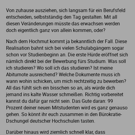
Von zuhause ausziehen, sich langsam für ein Berufsfeld
Me
Th
Ph
Sl
I
St
entscheiden, selbstständig den Tag gestalten. Mit all
diesen Veränderungen müsste das erwachsen werden
Na
Ps
Sp
Im
doch eigentlich ganz von allein kommen, oder?
Nach dem Hochmut kommt ja bekanntlich der Fall. Diese
Na
Sp
Sp
In
Realisation bahnt sich bei vielen Schulabgängern sogar
schon vor Studienbeginn an. Die erste Hürde eröffnet sich
Pr
Th
Sp
In
nämlich direkt bei der Bewerbung fürs Studium. Was soll
ich studieren? Wo soll ich das studieren? Ist meine
Abiturnote ausreichend? Welche Dokumente muss ich
R
Ti
Sp
K
wann wohin schicken, um mich rechtzeitig zu bewerben?
All das fühlt sich ein bisschen so an, als würde dich
Se
Za
Le
jemand ins kalte Wasser schmeißen. Richtig vorbereitet
kannst du dafür gar nicht sein. Das Gute daran: 99
Prozent deiner neuen Mitstudenten wird es ganz genauso
T
Lo
gehen. So könnt ihr euch zusammen in den Bürokratie-
Dschungel deutscher Hochschulen tasten.
Um
M
Darüber hinaus wird ziemlich schnell klar, dass