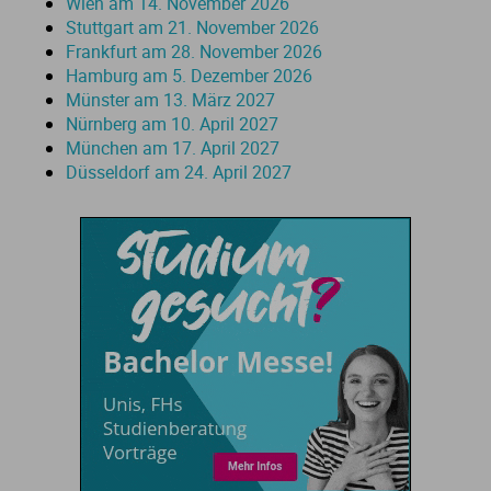
Wien am 14. November 2026
Ve
Stuttgart am 21. November 2026
Frankfurt am 28. November 2026
Hamburg am 5. Dezember 2026
V
Münster am 13. März 2027
Nürnberg am 10. April 2027
Wi
München am 17. April 2027
Düsseldorf am 24. April 2027
Wi