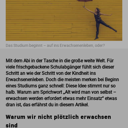
Fo
In
Fa
Et
Mu
Li
M
Le
Pä
Um
Ge
So
E
Ba
St
St
Ga
In
Ge
Ge
Sc
Ma
Me
Lo
Re
Wi
It
So
Fa
St
St
Ho
Kü
In
Is
T
Ne
Me
So
Ja
So
Fi
St
St
Das Studium beginnt – auf ins Erwachsenenleben, oder?
La
Me
In
Ju
Th
Ph
Me
So
La
Ve
Fr
St
St
Mit dem Abi in der Tasche in die große weite Welt. Für
viele frischgebackene Schulabgänger fühlt sich dieser
Schritt an wie der Schritt von der Kindheit ins
Nu
Me
La
Ku
Um
Ne
Ba
Ga
St
St
Erwachsenenleben. Doch die meisten merken bei Beginn
eines Studiums ganz schnell: Diese Idee stimmt nur so
P
So
Le
Or
Wi
P
Li
G
St
halb. Warum am Sprichwort „Alt wird man von selbst –
erwachsen werden erfordert etwas mehr Einsatz“ etwas
dran ist, das erfährst du in diesem Artikel.
Ti
Wi
Lu
Ph
Pf
Ni
Ho
St
Warum wir nicht plötzlich erwachsen
Ti
M
Re
Ph
Ro
H
St
sind