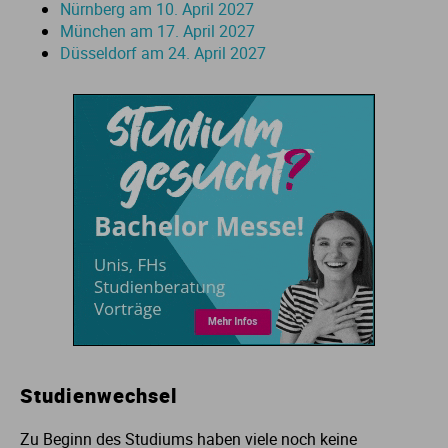
Nürnberg am 10. April 2027
Ve
München am 17. April 2027
Düsseldorf am 24. April 2027
V
Wi
Wi
Studienwechsel
Zu Beginn des Studiums haben viele noch keine