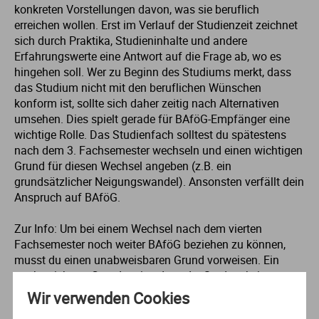
konkreten Vorstellungen davon, was sie beruflich
erreichen wollen. Erst im Verlauf der Studienzeit zeichnet
sich durch Praktika, Studieninhalte und andere
Erfahrungswerte eine Antwort auf die Frage ab, wo es
hingehen soll. Wer zu Beginn des Studiums merkt, dass
das Studium nicht mit den beruflichen Wünschen
konform ist, sollte sich daher zeitig nach Alternativen
umsehen. Dies spielt gerade für BAföG-Empfänger eine
wichtige Rolle. Das Studienfach solltest du spätestens
nach dem 3. Fachsemester wechseln und einen wichtigen
Grund für diesen Wechsel angeben (z.B. ein
grundsätzlicher Neigungswandel). Ansonsten verfällt dein
Anspruch auf BAföG.
Zur Info: Um bei einem Wechsel nach dem vierten
Fachsemester noch weiter BAföG beziehen zu können,
musst du einen unabweisbaren Grund vorweisen. Ein
unabweisbarer Grund meint, dass der Student keine
andere Wahl hat, als das laufende Studium abzubrechen.
Wir verwenden Cookies
Hierzu zählt beispielsweise eine nachgewiesene