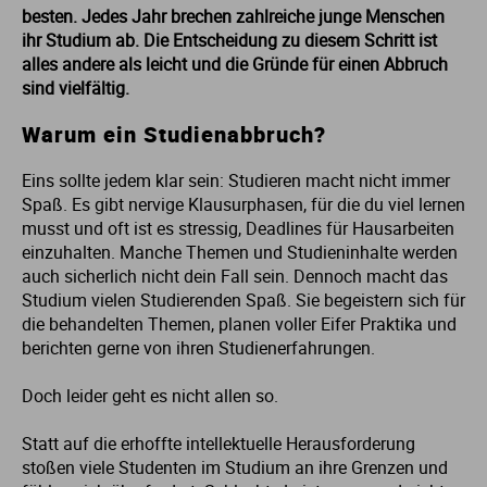
besten. Jedes Jahr brechen zahlreiche junge Menschen
ihr Studium ab. Die Entscheidung zu diesem Schritt ist
Fo
In
Fa
Et
Mu
Li
M
Le
Pä
Um
Ge
So
E
Ba
St
St
alles andere als leicht und die Gründe für einen Abbruch
sind vielfältig.
Ga
In
Ge
Ge
Sc
Ma
Me
Lo
Re
Wi
It
So
Fa
St
St
Warum ein Studienabbruch?
Ho
Kü
In
Is
T
Ne
Me
So
Ja
So
Fi
St
St
Eins sollte jedem klar sein: Studieren macht nicht immer
Spaß. Es gibt nervige Klausurphasen, für die du viel lernen
La
Me
In
Ju
Th
Ph
Me
So
La
Ve
Fr
St
St
musst und oft ist es stressig, Deadlines für Hausarbeiten
einzuhalten. Manche Themen und Studieninhalte werden
auch sicherlich nicht dein Fall sein. Dennoch macht das
Nu
Me
La
Ku
Um
Ne
Ba
Ga
St
St
Studium vielen Studierenden Spaß. Sie begeistern sich für
die behandelten Themen, planen voller Eifer Praktika und
P
So
Le
Or
Wi
P
Li
G
St
berichten gerne von ihren Studienerfahrungen.
Doch leider geht es nicht allen so.
Ti
Wi
Lu
Ph
Pf
Ni
Ho
St
Statt auf die erhoffte intellektuelle Herausforderung
Ti
M
Re
Ph
Ro
H
St
stoßen viele Studenten im Studium an ihre Grenzen und