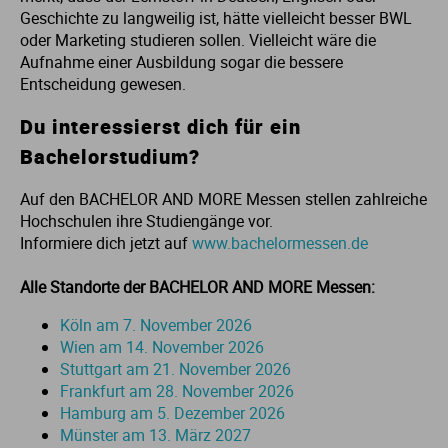
Geschichte zu langweilig ist, hätte vielleicht besser BWL
Ur
Ma
oder Marketing studieren sollen. Vielleicht wäre die
Aufnahme einer Ausbildung sogar die bessere
Ve
P
Entscheidung gewesen.
Du interessierst dich für ein
Wa
Pr
Bachelorstudium?
Wi
Si
Auf den BACHELOR AND MORE Messen stellen zahlreiche
Hochschulen ihre Studiengänge vor.
Informiere dich jetzt auf
www.bachelormessen.de
S
Alle Standorte der BACHELOR AND MORE Messen:
T
Köln am 7. November 2026
Wien am 14. November 2026
Te
Stuttgart am 21. November 2026
Frankfurt am 28. November 2026
To
Hamburg am 5. Dezember 2026
Münster am 13. März 2027