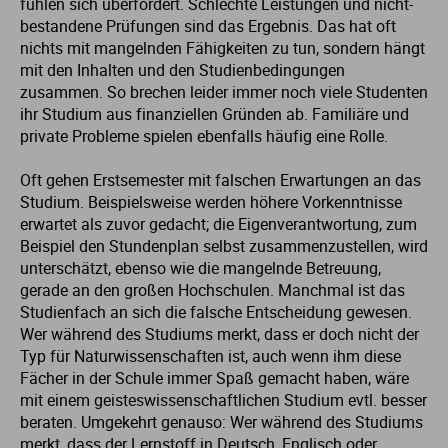
fühlen sich überfordert. Schlechte Leistungen und nicht-
bestandene Prüfungen sind das Ergebnis. Das hat oft
Me
Th
Ph
Sl
I
St
nichts mit mangelnden Fähigkeiten zu tun, sondern hängt
mit den Inhalten und den Studienbedingungen
Na
Ps
Sp
Im
zusammen. So brechen leider immer noch viele Studenten
ihr Studium aus finanziellen Gründen ab. Familiäre und
private Probleme spielen ebenfalls häufig eine Rolle.
Na
Sp
Sp
In
Oft gehen Erstsemester mit falschen Erwartungen an das
Pr
Th
Sp
In
Studium. Beispielsweise werden höhere Vorkenntnisse
erwartet als zuvor gedacht; die Eigenverantwortung, zum
Beispiel den Stundenplan selbst zusammenzustellen, wird
R
Ti
Sp
K
unterschätzt, ebenso wie die mangelnde Betreuung,
gerade an den großen Hochschulen. Manchmal ist das
Se
Za
Le
Studienfach an sich die falsche Entscheidung gewesen.
Wer während des Studiums merkt, dass er doch nicht der
Typ für Naturwissenschaften ist, auch wenn ihm diese
T
Lo
Fächer in der Schule immer Spaß gemacht haben, wäre
mit einem geisteswissenschaftlichen Studium evtl. besser
Um
M
beraten. Umgekehrt genauso: Wer während des Studiums
merkt, dass der Lernstoff in Deutsch, Englisch oder