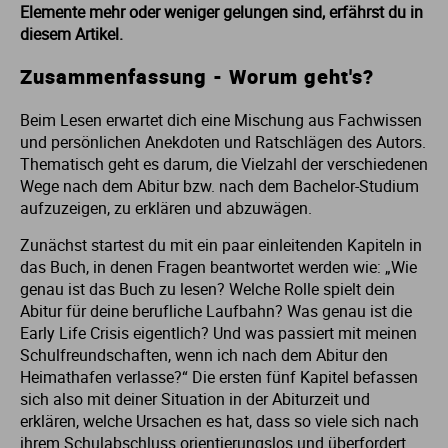
Elemente mehr oder weniger gelungen sind, erfährst du in
Me
Th
Ph
Sl
I
St
diesem Artikel.
Zusammenfassung - Worum geht's?
Na
Ps
Sp
Im
Beim Lesen erwartet dich eine Mischung aus Fachwissen
und persönlichen Anekdoten und Ratschlägen des Autors.
Na
Sp
Sp
In
Thematisch geht es darum, die Vielzahl der verschiedenen
Wege nach dem Abitur bzw. nach dem Bachelor-Studium
Pr
Th
Sp
In
aufzuzeigen, zu erklären und abzuwägen.
Zunächst startest du mit ein paar einleitenden Kapiteln in
R
Ti
Sp
K
das Buch, in denen Fragen beantwortet werden wie: „Wie
genau ist das Buch zu lesen? Welche Rolle spielt dein
Se
Za
Le
Abitur für deine berufliche Laufbahn? Was genau ist die
Early Life Crisis eigentlich? Und was passiert mit meinen
Schulfreundschaften, wenn ich nach dem Abitur den
T
Lo
Heimathafen verlasse?“ Die ersten fünf Kapitel befassen
sich also mit deiner Situation in der Abiturzeit und
Um
M
erklären, welche Ursachen es hat, dass so viele sich nach
ihrem Schulabschluss orientierungslos und überfordert