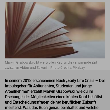
Fo
In
Fa
Et
Mu
Li
M
Le
Pä
Um
Ge
So
E
Ba
St
St
Ga
In
Ge
Ge
Sc
Ma
Me
Lo
Re
Wi
It
So
Fa
St
St
Ho
Kü
In
Is
T
Ne
Me
So
Ja
So
Fi
St
St
La
Me
In
Ju
Th
Ph
Me
So
La
Ve
Fr
St
St
Marvin Grabowski gibt wertvollen Rat für die verwirrende Zeit
Nu
Me
La
Ku
Um
Ne
Ba
Ga
St
St
zwischen Abitur und Zukunft. Photo Credits: Pixabay
P
So
Le
Or
Wi
P
Li
G
St
In seinem 2018 erschienenen Buch „Early Life Crisis – Der
Impulsgeber für Abiturienten, Studenten und junge
Ti
Wi
Lu
Ph
Pf
Ni
Ho
St
Arbeitnehmer“ erzählt Marvin Grabowski, wie du im
Dschungel der Möglichkeiten einen kühlen Kopf behältst
und Entscheidungsfragen deiner beruflichen Zukunft
Ti
M
Re
Ph
Ro
H
St
meisterst. Was das Buch genau beinhaltet und welche