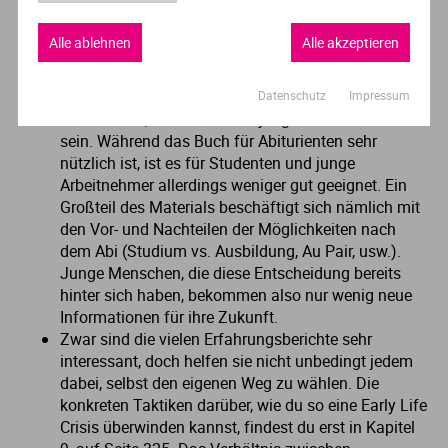
Welche Aspekte weniger gut gelungen
Alle ablehnen
Alle akzeptieren
sind
„Early Life Crisis“ soll ein „Impulsgeber für
Datenschutz
Impressum
Abiturienten, Studenten und junge Arbeitnehmer“
sein. Während das Buch für Abiturienten sehr
nützlich ist, ist es für Studenten und junge
Arbeitnehmer allerdings weniger gut geeignet. Ein
Großteil des Materials beschäftigt sich nämlich mit
den Vor- und Nachteilen der Möglichkeiten nach
dem Abi (Studium vs. Ausbildung, Au Pair, usw.).
Junge Menschen, die diese Entscheidung bereits
hinter sich haben, bekommen also nur wenig neue
Informationen für ihre Zukunft.
Zwar sind die vielen Erfahrungsberichte sehr
interessant, doch helfen sie nicht unbedingt jedem
dabei, selbst den eigenen Weg zu wählen. Die
konkreten Taktiken darüber, wie du so eine Early Life
Crisis überwinden kannst, findest du erst in Kapitel