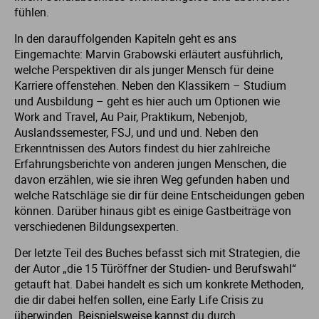
fühlen.
Ur
Ma
In den darauffolgenden Kapiteln geht es ans
Eingemachte: Marvin Grabowski erläutert ausführlich,
Ve
P
welche Perspektiven dir als junger Mensch für deine
Karriere offenstehen. Neben den Klassikern – Studium
Wa
Pr
und Ausbildung – geht es hier auch um Optionen wie
Work and Travel, Au Pair, Praktikum, Nebenjob,
Auslandssemester, FSJ, und und und. Neben den
Wi
Si
Erkenntnissen des Autors findest du hier zahlreiche
Erfahrungsberichte von anderen jungen Menschen, die
S
davon erzählen, wie sie ihren Weg gefunden haben und
welche Ratschläge sie dir für deine Entscheidungen geben
können. Darüber hinaus gibt es einige Gastbeiträge von
T
verschiedenen Bildungsexperten.
Der letzte Teil des Buches befasst sich mit Strategien, die
Te
der Autor „die 15 Türöffner der Studien- und Berufswahl“
getauft hat. Dabei handelt es sich um konkrete Methoden,
To
die dir dabei helfen sollen, eine Early Life Crisis zu
überwinden. Beispielsweise kannst du durch