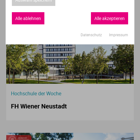
Empfehlung der Redaktion
Alle ablehnen
Alle akzeptieren
Datenschutz
Impressum
Hochschule der Woche
FH Wiener Neustadt