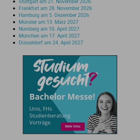
Stuttgart am 21. November 2026
Frankfurt am 28. November 2026
St
Hamburg am 5. Dezember 2026
Münster am 13. März 2027
Nürnberg am 10. April 2027
München am 17. April 2027
Düsseldorf am 24. April 2027