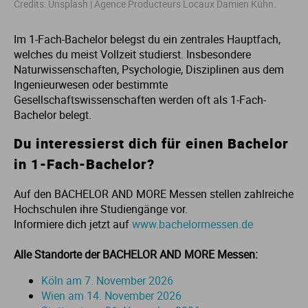
Credits: Unsplash | Agence Producteurs Locaux Damien Kühn.
St
St
Im 1-Fach-Bachelor belegst du ein zentrales Hauptfach,
welches du meist Vollzeit studierst. Insbesondere
St
St
Naturwissenschaften, Psychologie, Disziplinen aus dem
Ingenieurwesen oder bestimmte
Gesellschaftswissenschaften werden oft als 1-Fach-
St
St
Bachelor belegt.
Du interessierst dich für einen Bachelor
St
St
in 1-Fach-Bachelor?
St
St
Auf den BACHELOR AND MORE Messen stellen zahlreiche
Hochschulen ihre Studiengänge vor.
St
Informiere dich jetzt auf
www.bachelormessen.de
Alle Standorte der BACHELOR AND MORE Messen:
St
Köln am 7. November 2026
St
Wien am 14. November 2026