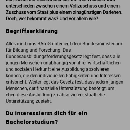
unterschieden zwischen einem Vollzuschuss und einem
Me
Th
Ph
Sl
I
St
Zuschuss vom Staat plus einem zinsgünstigen Darlehen.
Doch, wer bekommt was? Und vor allem wie?
Na
Ps
Sp
Im
Begriffserklärung
Na
Sp
Sp
In
Alles rund ums BAföG unterliegt dem Bundesministerium
für Bildung und Forschung. Das
Bundesausbildungsförderungsgesetz legt fest, dass alle
Pr
Th
Sp
In
jungen Menschen unabhängig von ihrer wirtschaftlichen
und sozialen Herkunft eine Ausbildung absolvieren
R
Ti
Sp
K
können, die den individuellen Fähigkeiten und Interessen
entspricht. Weiter legt das Gesetz fest, dass jedem jungen
Menschen, der finanzielle Unterstützung benötigt, um
Se
Za
Le
eben diese Ausbildung zu absolvieren, staatliche
Unterstützung zusteht.
T
Lo
Du interessierst dich für ein
Bachelorstudium?
Um
M