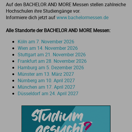
Auf den BACHELOR AND MORE Messen stellen zahlreiche
Ur
Ma
Hochschulen ihre Studiengänge vor.
Informiere dich jetzt auf
www.bachelormessen.de
Ve
P
Alle Standorte der BACHELOR AND MORE Messen:
Wa
Pr
Köln am 7. November 2026
Wien am 14. November 2026
Stuttgart am 21. November 2026
Wi
Si
Frankfurt am 28. November 2026
Hamburg am 5. Dezember 2026
S
Münster am 13. März 2027
Nürnberg am 10. April 2027
München am 17. April 2027
T
Düsseldorf am 24. April 2027
Te
To