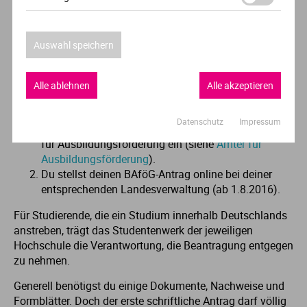
herauszufinden, ob und wie viel BAföG zusteht.
Der BAföG-Antrag
Auswahl speichern
Um dein BAföG zu beantragen, hast du zwei
Alle ablehnen
Alle akzeptieren
Möglichkeiten:
Du füllst einen schriftlichen Antrag und ein paar
Datenschutz
Impressum
Formblätter aus und reichst diese bei deinem Amt
für Ausbildungsförderung ein (siehe
Ämter für
Ausbildungsförderung
).
Du stellst deinen BAföG-Antrag online bei deiner
entsprechenden Landesverwaltung (ab 1.8.2016).
Für Studierende, die ein Studium innerhalb Deutschlands
anstreben, trägt das Studentenwerk der jeweiligen
Hochschule die Verantwortung, die Beantragung entgegen
zu nehmen.
Generell benötigst du einige Dokumente, Nachweise und
Formblätter. Doch der erste schriftliche Antrag darf völlig