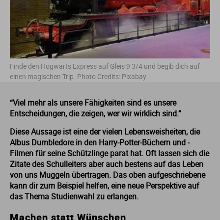
Me
Th
Ph
Sl
I
St
Na
Ps
Sp
Im
Finde den Hogwarts Express auf Gleis 9 3/4 und begib dich auf
Na
Sp
Sp
In
einen magischen Trip. Photo Credits: Pixabay
Pr
Th
Sp
In
“Viel mehr als unsere Fähigkeiten sind es unsere
Entscheidungen, die zeigen, wer wir wirklich sind.”
R
Ti
Sp
K
Diese Aussage ist eine der vielen Lebensweisheiten, die
Albus Dumbledore in den Harry-Potter-Büchern und -
Se
Za
Le
Filmen für seine Schützlinge parat hat. Oft lassen sich die
Zitate des Schulleiters aber auch bestens auf das Leben
von uns Muggeln übertragen. Das oben aufgeschriebene
T
Lo
kann dir zum Beispiel helfen, eine neue Perspektive auf
das Thema Studienwahl zu erlangen.
Um
M
Machen statt Wünschen