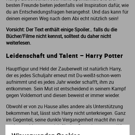
besten Freunde bieten jedenfalls viel Inspiration dafür, wie
du an Entscheidungsfragen herangehst. Und das kann für
deinen eigenen Weg nach dem Abi echt nützlich sein!
Vorsicht: Der Text enthält einige Spoiler… falls du die
Bücher/Filme nicht kennst, solltest du daher nicht
weiterlesen.
Leidenschaft und Talent – Harry Potter
Hauptfigur und Held der Zauberwelt ist natürlich Harry,
der es jedes Schuljahr erneut mit Du-weißt-schon-wem
aufnimmt und es jedes Jahr wieder schafft, ihm zu
entkommen. Sein Mut ist entscheidend in seinem Kampf
gegen Voldemort und diesen beweist er immer wieder.
Obwohl er von zu Hause alles andere als Unterstützung
bekommen hat, lässt sich Harry nicht unterkriegen. Ganz
im Gegenteil, seine dunkle Vergangenheit macht ihn nur
noch entschlossener, sich für das Gute einzusetzen. Wie
alle Fans der Bücher natürlich wissen, erlischt diese