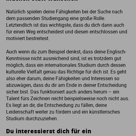
Ur
Ma
Natürlich spielen deine Fähigkeiten bei der Suche nach
dem passenden Studiengang eine große Rolle.
Ve
P
Letztendlich ist das wichtigste, dass du dich dann auch
für einen Weg entscheidest und diesen entschlossen und
motiviert bestreitest.
Wa
Pr
Auch wenn du zum Beispiel denkst, dass deine Englisch-
Wi
Si
Kenntnisse nicht ausreichend sind, ist es trotzdem gut
möglich, dass ein internationales Studium durch dessen
kulturelle Vielfalt genau das Richtige für dich ist. Es geht
S
also eher darum, deine Fähigkeiten und Interessen so
abzuwägen, dass du dir am Ende in deiner Entscheidung
T
sicher bist. Das funktioniert auch anders herum – ein
Talent fürs Zeichnen reicht beispielsweise noch nicht aus.
Es liegt an dir, die Entscheidung zu fällen, deine
Te
Leidenschaft weiter zu fördern und ein künstlerisches
Studium durchzuziehen.
To
Du interessierst dich für ein