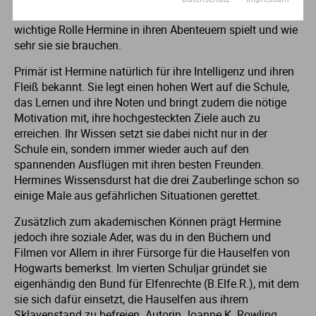
doch die beiden Jungs merken sehr schnell, welch
wichtige Rolle Hermine in ihren Abenteuern spielt und wie
sehr sie sie brauchen.
Primär ist Hermine natürlich für ihre Intelligenz und ihren
Fleiß bekannt. Sie legt einen hohen Wert auf die Schule,
das Lernen und ihre Noten und bringt zudem die nötige
Motivation mit, ihre hochgesteckten Ziele auch zu
erreichen. Ihr Wissen setzt sie dabei nicht nur in der
Schule ein, sondern immer wieder auch auf den
spannenden Ausflügen mit ihren besten Freunden.
Hermines Wissensdurst hat die drei Zauberlinge schon so
einige Male aus gefährlichen Situationen gerettet.
Zusätzlich zum akademischen Können prägt Hermine
jedoch ihre soziale Ader, was du in den Büchern und
Filmen vor Allem in ihrer Fürsorge für die Hauselfen von
Hogwarts bemerkst. Im vierten Schuljar gründet sie
eigenhändig den Bund für Elfenrechte (B.Elfe.R.), mit dem
sie sich dafür einsetzt, die Hauselfen aus ihrem
Sklavenstand zu befreien. Autorin Joanne K. Rowling