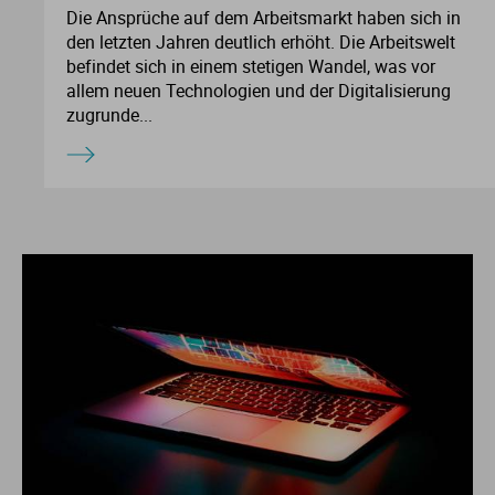
Die Ansprüche auf dem Arbeitsmarkt haben sich in
Me
Th
Ph
Sl
I
St
den letzten Jahren deutlich erhöht. Die Arbeitswelt
befindet sich in einem stetigen Wandel, was vor
allem neuen Technologien und der Digitalisierung
Na
Ps
Sp
Im
zugrunde...
Na
Sp
Sp
In
Pr
Th
Sp
In
R
Ti
Sp
K
Se
Za
Le
T
Lo
Um
M