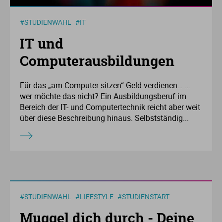
Ur
Ma
#STUDIENWAHL
#IT
IT und
Ve
P
Computerausbildungen
Wa
Pr
Für das „am Computer sitzen“ Geld verdienen… …
Wi
Si
wer möchte das nicht? Ein Ausbildungsberuf im
Bereich der IT- und Computertechnik reicht aber weit
über diese Beschreibung hinaus. Selbstständig...
S
T
Te
#STUDIENWAHL
#LIFESTYLE
#STUDIENSTART
To
Muggel dich durch - Deine